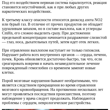
Под его воздействием нервная система парализуется, реакция
становится неустойчивой, как и при любых других
наркотических воздействиях.
К третьему классу опасности относится диоксид азота NO2
или бурый газ. В отличие от прочих продуктов он обладает
удушливым запахом, но в составе выхлопа, как и углероды
СmHn, его сложно выделить сразу. При достижении
предельной концентрации начинается раздражение слизистой
— глаз, носа, дыхательных путей, затем идет отек легких.
При отравлении выхлопом наступает не только гипоксия.
Нарушает работа всех внутренних органов — сердца, печени,
почек. Кровь обновляется достаточно быстро, так что, если
среагировать вовремя и начать незамедлительное лечение
поврежденный гемоглобин со временем заменят новые
клетки.
Порой мозговые нарушения бывают необратимыми, что
является следствием прекращения во время отравления
мозгового кровообращения. На протяжении нескольких лет
могут проявляться последствия происшествия, поэтому
наблюдение у врача следует продолжать. Наблюдаются
проблемы с сердцем, неврологические расстройства.