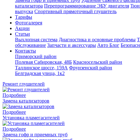
Замена гофр и приемных труб
Удаление сажевого фильтра
катализатора
Перепрограммирование ЭБУ двигателя
Тюн
выпуска
Спортивный прямоточный глушитель
Тарифы
Фотогалерея
Акции
Статьи
Выхлопная система
Диагностика и основные проблемы
Т
обслуживание
Запчасти и аксессуары
Авто Блог
Безопасн
Контакты
Приморский район
Полевая Сабировская, 48Б
Красносельский район
Таллинское шоссе, 159А
Фрунзенский район
Белградская улица, 1к2
Ремонт глушителей
Подробнее
Замена катализаторов
Подробнее
Установка пламегасителей
Подробнее
Замена гофр и приемных труб