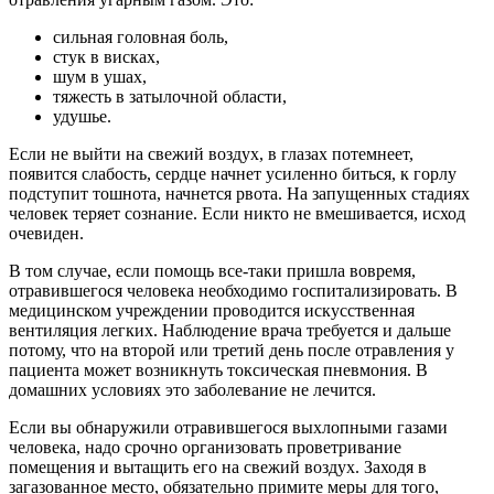
сильная головная боль,
стук в висках,
шум в ушах,
тяжесть в затылочной области,
удушье.
Если не выйти на свежий воздух, в глазах потемнеет,
появится слабость, сердце начнет усиленно биться, к горлу
подступит тошнота, начнется рвота. На запущенных стадиях
человек теряет сознание. Если никто не вмешивается, исход
очевиден.
В том случае, если помощь все-таки пришла вовремя,
отравившегося человека необходимо госпитализировать. В
медицинском учреждении проводится искусственная
вентиляция легких. Наблюдение врача требуется и дальше
потому, что на второй или третий день после отравления у
пациента может возникнуть токсическая пневмония. В
домашних условиях это заболевание не лечится.
Если вы обнаружили отравившегося выхлопными газами
человека, надо срочно организовать проветривание
помещения и вытащить его на свежий воздух. Заходя в
загазованное место, обязательно примите меры для того,