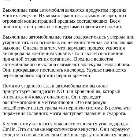
Выхлопные газы автомобиля являются продуктом горения
многих веществ. Их можно сравнить с дымом сигарет, но с
огромной концентрацией вредных составляющих. Всем
понятно, что отравиться продуктами горения не сложно.
Выхлопные автомобильные газы содержат окись углерода или
угарный газ. Это основная, но не единственная составляющая
выхлопа. Опасна она тем, что нарушает процесс усвоения
кислорода на клеточном уровне, что и является основной
причиной отравления организма. Вредные вещества
автомобильного выхлопа связывают молекулы гемоглобина.
Они прекращают поставлять кислород. Удушье начинается
через довольно короткий период времени.
Помимо угарного газа, в автомобильном выхлопе
присутствует оксид азота NO или кровяной яд, который
относится к 4 классу опасности. Он переводит
оксигемоглобин в метгемоглобин. Это напрямую
воздействует на центральную нервную систему. В результате
поражения головного мозга наступает паралич и судорога.
К четвертому же классу опасности относятся углеводороды
СmHn. Это сильные наркотические вещества. Они образуют
смог, но в составе выхлопа СmHn не сразу становится виден.