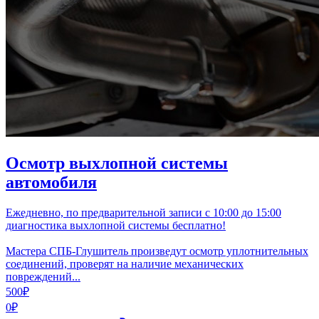
Осмотр выхлопной системы
автомобиля
Ежедневно, по предварительной записи с 10:00 до 15:00
диагностика выхлопной системы бесплатно!
Мастера СПБ-Глушитель произведут осмотр уплотнительных
соединений, проверят на наличие механических
повреждений...
500₽
0₽