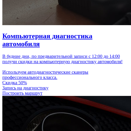
Компьютерная диагностика
автомобиля
В будние дни, по предварительной записи с 12:00 до 14:00
получи скидки на компьютерную диагностику автомобиля!
Используем автодиагностические сканеры
профессионального класса.
Скидка 50%
Запись на диагностику
Построить маршрут