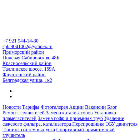
+7 921
944-14-80
spb.9041062@yandex.ru
Приморский район
Полевая Сабировская, 48Б
Красносельский район
Таллинское шоссе, 159А
Фрунзенский район
Белградская улица, 1к2
Новости
Тарифы
Фотогалерея
Акции
Вакансии
Блог
Ремонт глушителей
Замена катализаторов
Установка
пламегасителей
Замена гофр и приемных труб
Удаление
сажевого фильтра, катализатора
Перепрошивка ЭБУ двигателя
Тюнинг систем выпуска
Спортивный прямоточный
глушитель