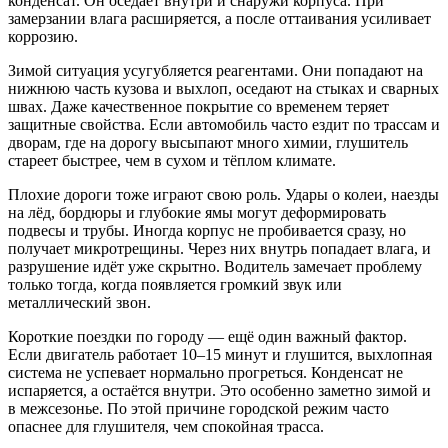
конденсат. Он оседает внутри и снаружи корпуса. При
замерзании влага расширяется, а после оттаивания усиливает
коррозию.
Зимой ситуация усугубляется реагентами. Они попадают на
нижнюю часть кузова и выхлоп, оседают на стыках и сварных
швах. Даже качественное покрытие со временем теряет
защитные свойства. Если автомобиль часто ездит по трассам и
дворам, где на дорогу высыпают много химии, глушитель
стареет быстрее, чем в сухом и тёплом климате.
Плохие дороги тоже играют свою роль. Удары о колеи, наезды
на лёд, бордюры и глубокие ямы могут деформировать
подвесы и трубы. Иногда корпус не пробивается сразу, но
получает микротрещины. Через них внутрь попадает влага, и
разрушение идёт уже скрытно. Водитель замечает проблему
только тогда, когда появляется громкий звук или
металлический звон.
Короткие поездки по городу — ещё один важный фактор.
Если двигатель работает 10–15 минут и глушится, выхлопная
система не успевает нормально прогреться. Конденсат не
испаряется, а остаётся внутри. Это особенно заметно зимой и
в межсезонье. По этой причине городской режим часто
опаснее для глушителя, чем спокойная трасса.