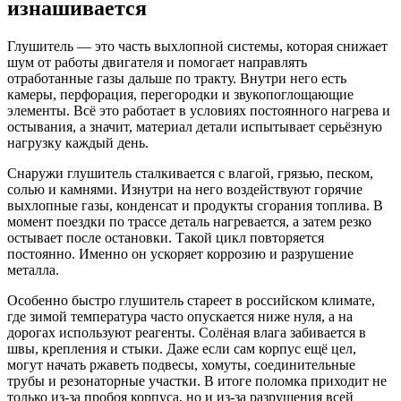
изнашивается
Глушитель — это часть выхлопной системы, которая снижает
шум от работы двигателя и помогает направлять
отработанные газы дальше по тракту. Внутри него есть
камеры, перфорация, перегородки и звукопоглощающие
элементы. Всё это работает в условиях постоянного нагрева и
остывания, а значит, материал детали испытывает серьёзную
нагрузку каждый день.
Снаружи глушитель сталкивается с влагой, грязью, песком,
солью и камнями. Изнутри на него воздействуют горячие
выхлопные газы, конденсат и продукты сгорания топлива. В
момент поездки по трассе деталь нагревается, а затем резко
остывает после остановки. Такой цикл повторяется
постоянно. Именно он ускоряет коррозию и разрушение
металла.
Особенно быстро глушитель стареет в российском климате,
где зимой температура часто опускается ниже нуля, а на
дорогах используют реагенты. Солёная влага забивается в
швы, крепления и стыки. Даже если сам корпус ещё цел,
могут начать ржаветь подвесы, хомуты, соединительные
трубы и резонаторные участки. В итоге поломка приходит не
только из-за пробоя корпуса, но и из-за разрушения всей