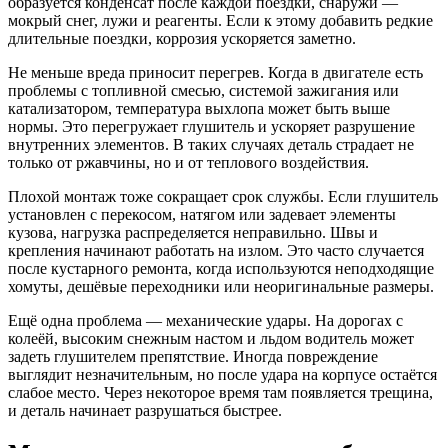
образуется конденсат после каждой поездки, снаружи —
мокрый снег, лужи и реагенты. Если к этому добавить редкие
длительные поездки, коррозия ускоряется заметно.
Не меньше вреда приносит перегрев. Когда в двигателе есть
проблемы с топливной смесью, системой зажигания или
катализатором, температура выхлопа может быть выше
нормы. Это перегружает глушитель и ускоряет разрушение
внутренних элементов. В таких случаях деталь страдает не
только от ржавчины, но и от теплового воздействия.
Плохой монтаж тоже сокращает срок службы. Если глушитель
установлен с перекосом, натягом или задевает элементы
кузова, нагрузка распределяется неправильно. Швы и
крепления начинают работать на излом. Это часто случается
после кустарного ремонта, когда используются неподходящие
хомуты, дешёвые переходники или неоригинальные размеры.
Ещё одна проблема — механические удары. На дорогах с
колеёй, высоким снежным настом и льдом водитель может
задеть глушителем препятствие. Иногда повреждение
выглядит незначительным, но после удара на корпусе остаётся
слабое место. Через некоторое время там появляется трещина,
и деталь начинает разрушаться быстрее.