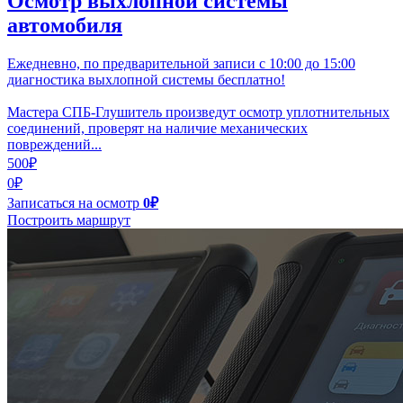
Осмотр выхлопной системы
автомобиля
Ежедневно, по предварительной записи с 10:00 до 15:00
диагностика выхлопной системы бесплатно!
Мастера СПБ-Глушитель произведут осмотр уплотнительных
соединений, проверят на наличие механических
повреждений...
500₽
0₽
Записаться на осмотр
0₽
Построить маршрут