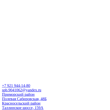
+7 921
944-14-80
spb.9041062@yandex.ru
Приморский район
Полевая Сабировская, 48Б
Красносельский район
Таллинское шоссе, 159А