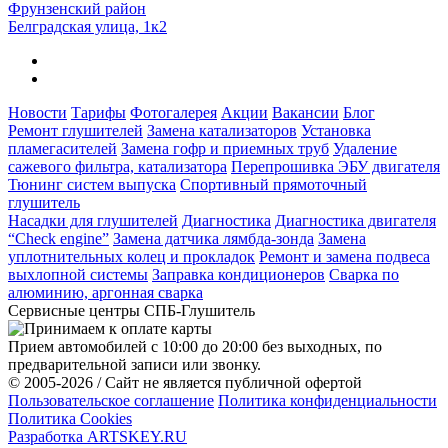
Фрунзенский район
Белградская улица, 1к2
Новости
Тарифы
Фотогалерея
Акции
Вакансии
Блог
Ремонт глушителей
Замена катализаторов
Установка
пламегасителей
Замена гофр и приемных труб
Удаление
сажевого фильтра, катализатора
Перепрошивка ЭБУ двигателя
Тюнинг систем выпуска
Спортивный прямоточный
глушитель
Насадки для глушителей
Диагностика
Диагностика двигателя
“Check engine”
Замена датчика лямбда-зонда
Замена
уплотнительных колец и прокладок
Ремонт и замена подвеса
выхлопной системы
Заправка кондиционеров
Cварка по
алюминию, аргонная сварка
Сервисные центры СПБ-Глушитель
Прием автомобилей с 10:00 до 20:00 без выходных, по
предварительной записи или звонку.
© 2005-2026 / Сайт не является публичной офертой
Пользовательское соглашение
Политика конфиденциальности
Политика Cookies
Разработка ARTSKEY.RU