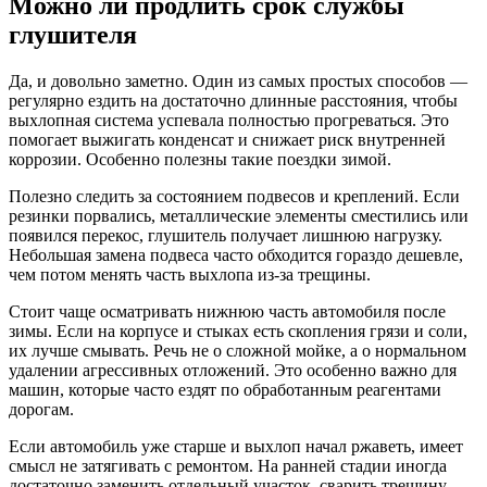
Можно ли продлить срок службы
глушителя
Да, и довольно заметно. Один из самых простых способов —
регулярно ездить на достаточно длинные расстояния, чтобы
выхлопная система успевала полностью прогреваться. Это
помогает выжигать конденсат и снижает риск внутренней
коррозии. Особенно полезны такие поездки зимой.
Полезно следить за состоянием подвесов и креплений. Если
резинки порвались, металлические элементы сместились или
появился перекос, глушитель получает лишнюю нагрузку.
Небольшая замена подвеса часто обходится гораздо дешевле,
чем потом менять часть выхлопа из-за трещины.
Стоит чаще осматривать нижнюю часть автомобиля после
зимы. Если на корпусе и стыках есть скопления грязи и соли,
их лучше смывать. Речь не о сложной мойке, а о нормальном
удалении агрессивных отложений. Это особенно важно для
машин, которые часто ездят по обработанным реагентами
дорогам.
Если автомобиль уже старше и выхлоп начал ржаветь, имеет
смысл не затягивать с ремонтом. На ранней стадии иногда
достаточно заменить отдельный участок, сварить трещину