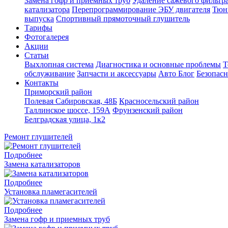
Замена гофр и приемных труб
Удаление сажевого фильтра
катализатора
Перепрограммирование ЭБУ двигателя
Тюн
выпуска
Спортивный прямоточный глушитель
Тарифы
Фотогалерея
Акции
Статьи
Выхлопная система
Диагностика и основные проблемы
Т
обслуживание
Запчасти и аксессуары
Авто Блог
Безопасн
Контакты
Приморский район
Полевая Сабировская, 48Б
Красносельский район
Таллинское шоссе, 159А
Фрунзенский район
Белградская улица, 1к2
Ремонт глушителей
Подробнее
Замена катализаторов
Подробнее
Установка пламегасителей
Подробнее
Замена гофр и приемных труб