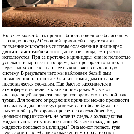
Но в чем может быть причина безостановочного белого дыма
в теплую погоду? Основной причиной следует считать
появление жидкости из системы охлаждения в цилиндрах
двигателя автомобиля: тосол, антифриз, вода, смотря что
используется. При ее протечке в цилиндры, она не полностью
успевает испариться за то время, как прогорает топливо, и
через выпускные клапаны ее выкидывает в выхлопную
систему. В результате чего мы наблюдаем белый дым
повышенной плотности. Отличить такой дым от пара не
представляется сложным. Пар быстро рассеивается в
атмосфере и исчезает в кротчайшие сроки. А дым от
охлаждающей жидкости еще долгое время стоит стеной, как
туман. Для точного определения причины можно произвести
несложную диагностику, приложив лист белой бумаги к
выхлопной трубе хорошо прогретого автомобиля. Вода
(водяной пар) высохнет, не оставив следа, а охлаждающая
жидкость оставит масляное пятно. Как же охлаждающая
жидкость попадает в цилиндры? Она может попасть туда
через лопины в рубашке охлаждения мотора либо при