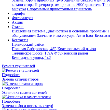
Замена гофр и приемных труб
Удаление сажевого фильтра
катализатора
Перепрограммирование ЭБУ двигателя
Тюн
выпуска
Спортивный прямоточный глушитель
Тарифы
Фотогалерея
Акции
Статьи
Выхлопная система
Диагностика и основные проблемы
Т
обслуживание
Запчасти и аксессуары
Авто Блог
Безопасн
Контакты
Приморский район
Полевая Сабировская, 48Б
Красносельский район
Таллинское шоссе, 159А
Фрунзенский район
Белградская улица, 1к2
Ремонт глушителей
Подробнее
Замена катализаторов
Подробнее
Установка пламегасителей
Подробнее
Замена гофр и приемных труб