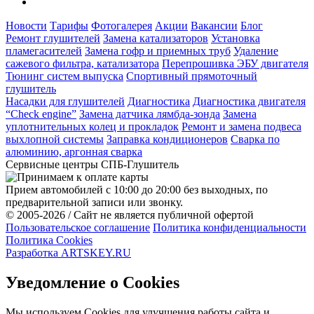
Новости
Тарифы
Фотогалерея
Акции
Вакансии
Блог
Ремонт глушителей
Замена катализаторов
Установка
пламегасителей
Замена гофр и приемных труб
Удаление
сажевого фильтра, катализатора
Перепрошивка ЭБУ двигателя
Тюнинг систем выпуска
Спортивный прямоточный
глушитель
Насадки для глушителей
Диагностика
Диагностика двигателя
“Check engine”
Замена датчика лямбда-зонда
Замена
уплотнительных колец и прокладок
Ремонт и замена подвеса
выхлопной системы
Заправка кондиционеров
Cварка по
алюминию, аргонная сварка
Сервисные центры СПБ-Глушитель
Прием автомобилей с 10:00 до 20:00 без выходных, по
предварительной записи или звонку.
© 2005-2026 / Сайт не является публичной офертой
Пользовательское соглашение
Политика конфиденциальности
Политика Cookies
Разработка ARTSKEY.RU
Уведомление о Cookies
Мы используем Cookies для улучшения работы сайта и