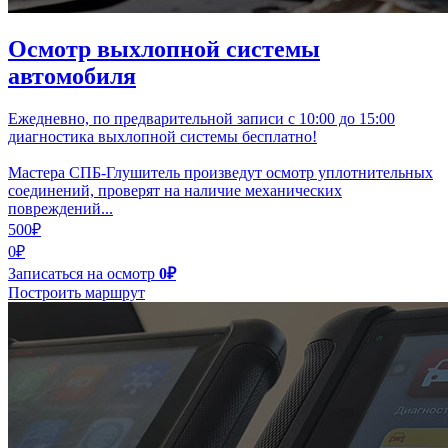
Осмотр выхлопной системы
автомобиля
Ежедневно, по предварительной записи с 10:00 до 15:00
диагностика выхлопной системы бесплатно!
Мастера СПБ-Глушитель произведут осмотр уплотнительных
соединений, проверят на наличие механических
повреждений...
500₽
0₽
Записаться на осмотр
0₽
Построить маршрут