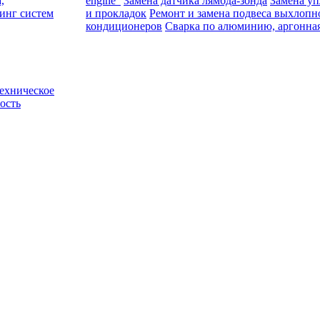
,
engine”
Замена датчика лямбда-зонда
Замена уп
инг систем
и прокладок
Ремонт и замена подвеса выхлопн
кондиционеров
Cварка по алюминию, аргонная
ехническое
ость