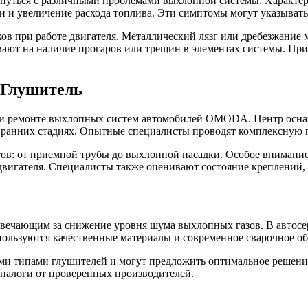
нуться с различными проблемами выхлопной системы. Характ
и и увеличение расхода топлива. Эти симптомы могут указыват
ов при работе двигателя. Металлический лязг или дребезжание
вают на наличие прогаров или трещин в элементах системы. П
-Глушитель
е и ремонте выхлопных систем автомобилей OMODA. Центр осн
 ранних стадиях. Опытные специалисты проводят комплексную 
ов: от приемной трубы до выхлопной насадки. Особое внимание 
двигателя. Специалисты также оценивают состояние креплений,
вечающим за снижение уровня шума выхлопных газов. В автосер
льзуются качественные материалы и современное сварочное об
и типами глушителей и могут предложить оптимальное решение
аналоги от проверенных производителей.