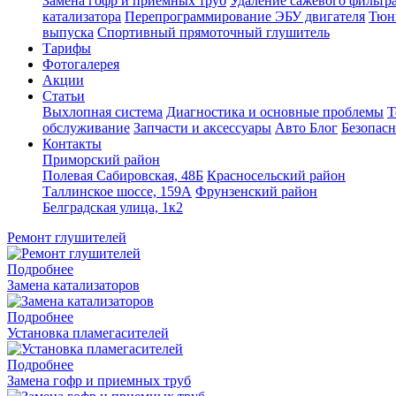
Замена гофр и приемных труб
Удаление сажевого фильтра
катализатора
Перепрограммирование ЭБУ двигателя
Тюн
выпуска
Спортивный прямоточный глушитель
Тарифы
Фотогалерея
Акции
Статьи
Выхлопная система
Диагностика и основные проблемы
Т
обслуживание
Запчасти и аксессуары
Авто Блог
Безопасн
Контакты
Приморский район
Полевая Сабировская, 48Б
Красносельский район
Таллинское шоссе, 159А
Фрунзенский район
Белградская улица, 1к2
Ремонт глушителей
Подробнее
Замена катализаторов
Подробнее
Установка пламегасителей
Подробнее
Замена гофр и приемных труб