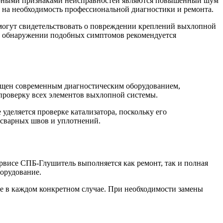
ерными признаками неисправностей являются повышенный шум
ь на необходимость профессиональной диагностики и ремонта.
 могут свидетельствовать о повреждении креплений выхлопной
ри обнаружении подобных симптомов рекомендуется
ащен современным диагностическим оборудованием,
проверку всех элементов выхлопной системы.
уделяется проверке катализатора, поскольку его
 сварных швов и уплотнений.
висе СПБ-Глушитель выполняется как ремонт, так и полная
орудование.
 в каждом конкретном случае. При необходимости замены