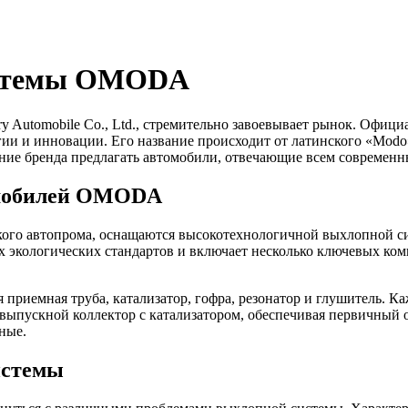
истемы OMODA
Automobile Co., Ltd., стремительно завоевывает рынок. Офиц
гии и инновации. Его название происходит от латинского «Modo
ение бренда предлагать автомобили, отвечающие всем современ
омобилей OMODA
го автопрома, оснащаются высокотехнологичной выхлопной сис
экологических стандартов и включает несколько ключевых ком
иемная труба, катализатор, гофра, резонатор и глушитель. 
 выпускной коллектор с катализатором, обеспечивая первичный 
ные.
истемы