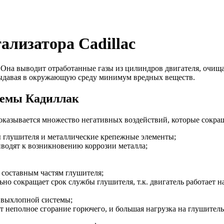
ализатора Cadillac
 Она выводит отработанные газы из цилиндров двигателя, очищ
выдавая в окружающую среду минимум вредных веществ.
темы Кадиллак
оказывается множество негативных воздействий, которые сокра
 глушителя и металлические крепежные элементы;
иводят к возникновению коррозии металла;
 составным частям глушителя;
но сокращает срок службы глушителя, т.к. двигатель работает н
в выхлопной системы;
т неполное сгорание горючего, и большая нагрузка на глушитель