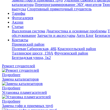
Замена гофр и приемных труб
Удаление сажевого фильтра
катализатора
Перепрограммирование ЭБУ двигателя
Тюн
выпуска
Спортивный прямоточный глушитель
Тарифы
Фотогалерея
Акции
Статьи
Выхлопная система
Диагностика и основные проблемы
Т
обслуживание
Запчасти и аксессуары
Авто Блог
Безопасн
Контакты
Приморский район
Полевая Сабировская, 48Б
Красносельский район
Таллинское шоссе, 159А
Фрунзенский район
Белградская улица, 1к2
Ремонт глушителей
Подробнее
Замена катализаторов
Подробнее
Установка пламегасителей
Подробнее
Замена гофр и приемных труб