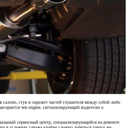
в салоне, стук и скрежет частей глушителя между собой либо
загорается чек engine, сигнализирующий водителю о
ициальный сервисный центр, специализирующийся на ремонте
о в условиях гаража крайне сложно добиться такого же