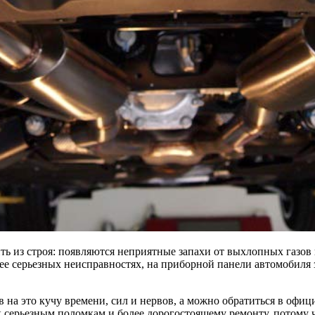
ь из строя: появляются неприятные запахи от выхлопных газов 
ее серьезных неисправностях, на приборной панели автомобиля 
в на это кучу времени, сил и нервов, а можно обратиться в оф
серьезным поломкам и более дорогостоящему ремонту, потому чт