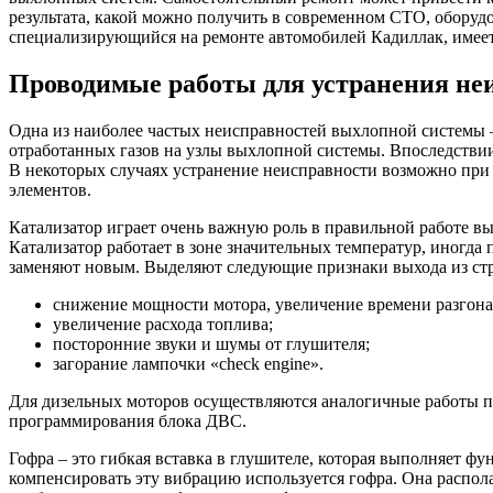
результата, какой можно получить в современном СТО, обору
специализирующийся на ремонте автомобилей Кадиллак, имеет
Проводимые работы для устранения неи
Одна из наиболее частых неисправностей выхлопной системы – 
отработанных газов на узлы выхлопной системы. Впоследстви
В некоторых случаях устранение неисправности возможно при 
элементов.
Катализатор играет очень важную роль в правильной работе в
Катализатор работает в зоне значительных температур, иногд
заменяют новым. Выделяют следующие признаки выхода из стр
снижение мощности мотора, увеличение времени разгона
увеличение расхода топлива;
посторонние звуки и шумы от глушителя;
загорание лампочки «check engine».
Для дизельных моторов осуществляются аналогичные работы п
программирования блока ДВС.
Гофра – это гибкая вставка в глушителе, которая выполняет фу
компенсировать эту вибрацию используется гофра. Она распола