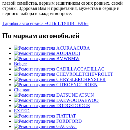
главой семейства, верным защитником своих родных, своей
страны. Здоровья Вам и процветания, мужества в сердце и
верного выбора в каждом вопросе.
Тарифы автосервиса «СПБ-ГЛУШИТЕЛЬ»
По маркам автомобилей
ACURA
AUDI
BMW
Belgee
CADILLAC
CHEVROLET
CHRYSLER
CITROEN
Changan
DATSUN
DAEWOO
DODGE
EXEED
FIAT
FORD
GAC