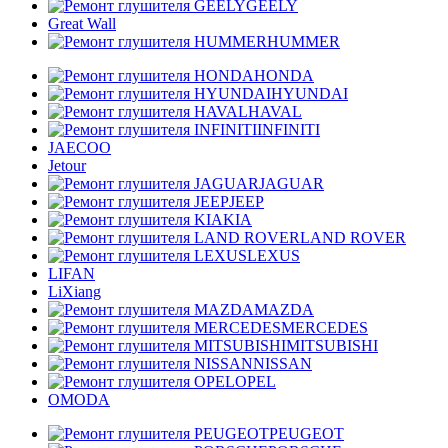
GEELY
Great Wall
HUMMER
HONDA
HYUNDAI
HAVAL
INFINITI
JAECOO
Jetour
JAGUAR
JEEP
KIA
LAND ROVER
LEXUS
LIFAN
LiXiang
MAZDA
MERCEDES
MITSUBISHI
NISSAN
OPEL
OMODA
PEUGEOT