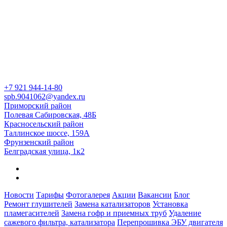
+7 921
944-14-80
spb.9041062@yandex.ru
Приморский район
Полевая Сабировская, 48Б
Красносельский район
Таллинское шоссе, 159А
Фрунзенский район
Белградская улица, 1к2
Новости
Тарифы
Фотогалерея
Акции
Вакансии
Блог
Ремонт глушителей
Замена катализаторов
Установка
пламегасителей
Замена гофр и приемных труб
Удаление
сажевого фильтра, катализатора
Перепрошивка ЭБУ двигателя