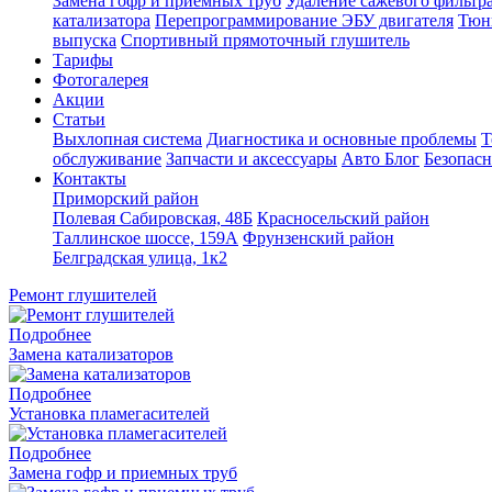
Замена гофр и приемных труб
Удаление сажевого фильтра
катализатора
Перепрограммирование ЭБУ двигателя
Тюн
выпуска
Спортивный прямоточный глушитель
Тарифы
Фотогалерея
Акции
Статьи
Выхлопная система
Диагностика и основные проблемы
Т
обслуживание
Запчасти и аксессуары
Авто Блог
Безопасн
Контакты
Приморский район
Полевая Сабировская, 48Б
Красносельский район
Таллинское шоссе, 159А
Фрунзенский район
Белградская улица, 1к2
Ремонт глушителей
Подробнее
Замена катализаторов
Подробнее
Установка пламегасителей
Подробнее
Замена гофр и приемных труб