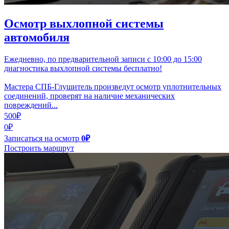
Осмотр выхлопной системы
автомобиля
Ежедневно, по предварительной записи с 10:00 до 15:00
диагностика выхлопной системы бесплатно!
Мастера СПБ-Глушитель произведут осмотр уплотнительных
соединений, проверят на наличие механических
повреждений...
500₽
0₽
Записаться на осмотр
0₽
Построить маршрут