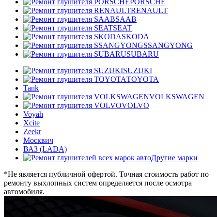
PORSCHE
RENAULT
SAAB
SEAT
SKODA
SSANGYONG
SUBARU
SUZUKI
TOYOTA
Tank
VOLKSWAGEN
VOLVO
Voyah
Xcite
Zeekr
Москвич
ВАЗ (LADA)
Другие марки
*Не является публичной офертой. Точная стоимость работ по
ремонту выхлопных систем определяется после осмотра
автомобиля.