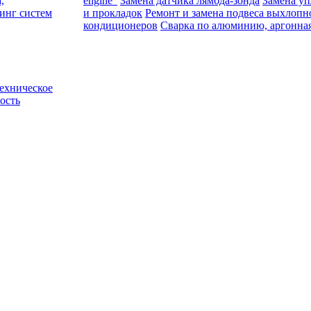
,
engine”
Замена датчика лямбда-зонда
Замена уп
инг систем
и прокладок
Ремонт и замена подвеса выхлопн
кондиционеров
Cварка по алюминию, аргонная
ехническое
ость