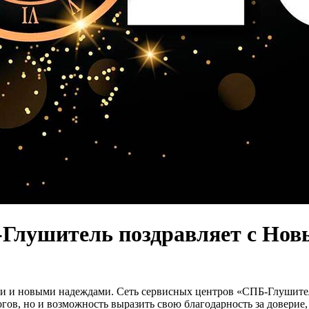
Глушитель поздравляет с Нов
и и новыми надеждами. Сеть сервисных центров «СПБ-Глушитель»
огов, но и возможность выразить свою благодарность за доверие