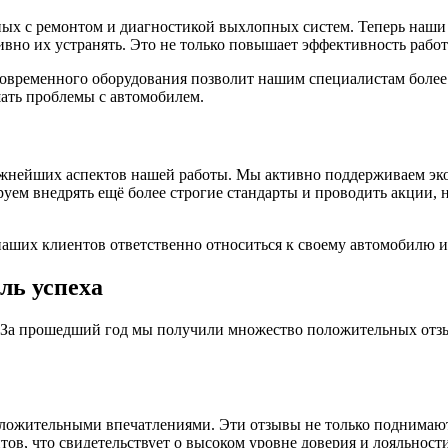
нных с ремонтом и диагностикой выхлопных систем. Теперь наш
но их устранять. Это не только повышает эффективность работ
временного оборудования позволит нашим специалистам более т
шать проблемы с автомобилем.
ажнейших аспектов нашей работы. Мы активно поддерживаем эк
руем внедрять ещё более строгие стандарты и проводить акции
 наших клиентов ответственно относиться к своему автомобилю 
ль успеха
. За прошедший год мы получили множество положительных отзы
оложительными впечатлениями. Эти отзывы не только поднимаю
тов, что свидетельствует о высоком уровне доверия и лояльност