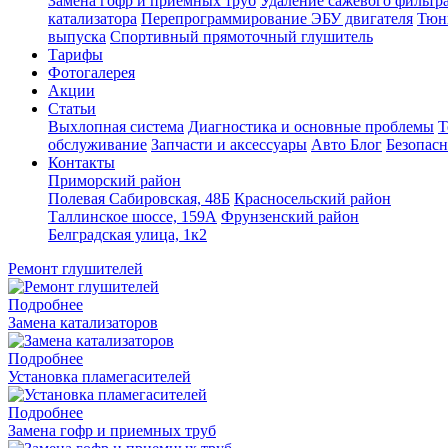
Замена гофр и приемных труб
Удаление сажевого фильтра
катализатора
Перепрограммирование ЭБУ двигателя
Тюн
выпуска
Спортивный прямоточный глушитель
Тарифы
Фотогалерея
Акции
Статьи
Выхлопная система
Диагностика и основные проблемы
Т
обслуживание
Запчасти и аксессуары
Авто Блог
Безопасн
Контакты
Приморский район
Полевая Сабировская, 48Б
Красносельский район
Таллинское шоссе, 159А
Фрунзенский район
Белградская улица, 1к2
Ремонт глушителей
Подробнее
Замена катализаторов
Подробнее
Установка пламегасителей
Подробнее
Замена гофр и приемных труб